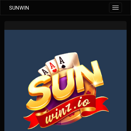
SUNWIN
Toggle
navigati